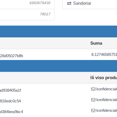
6950679430
Sandoriai
78017
Suma
8.1274658575
28d05027fdfb
Iš viso prod
konfidencial
ad938405a1f
konfidencial
d816edc0c54
konfidencial
8d384bea9bc4