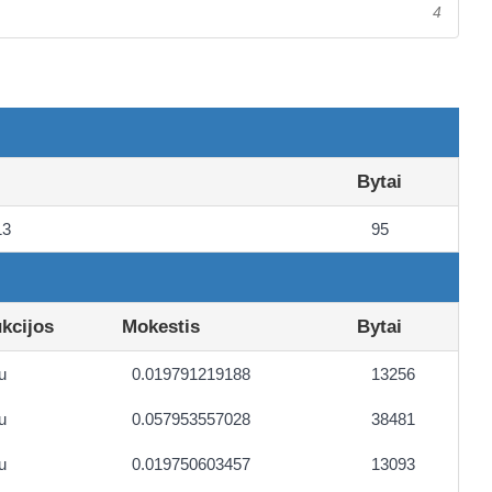
4
Bytai
13
95
ukcijos
Mokestis
Bytai
u
0.019791219188
13256
u
0.057953557028
38481
u
0.019750603457
13093