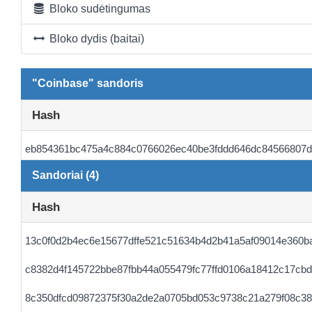
Bloko sudėtingumas
Bloko dydis (baitai)
"Coinbase" sandoris
Hash
eb854361bc475a4c884c0766026ec40be3fddd646dc84566807d
Sandoriai (4)
Hash
13c0f0d2b4ec6e15677dffe521c51634b4d2b41a5af09014e360b
c8382d4f145722bbe87fbb44a055479fc77ffd0106a18412c17cb
8c350dfcd09872375f30a2de2a0705bd053c9738c21a279f08c3