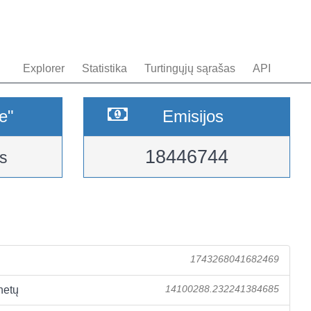
Explorer
Statistika
Turtingųjų sąrašas
API
e"
Emisijos
18446744
s
1743268041682469
netų
14100288.232241384685