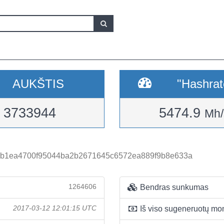
AUKŠTIS
"Hashrat
3733944
5474.9
Mh/
5b1ea4700f95044ba2b2671645c6572ea889f9b8e633a
1264606
Bendras sunkumas
2017-03-12 12:01:15 UTC
Iš viso sugeneruotų mo