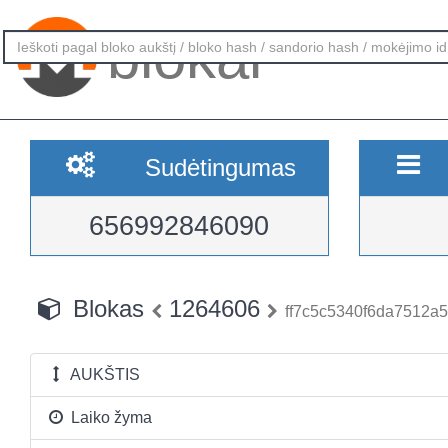
blokai
Sudėtingumas
656992846090
Blokas
1264606
ff7c5c5340f6da7512a
AUKŠTIS
Laiko žyma