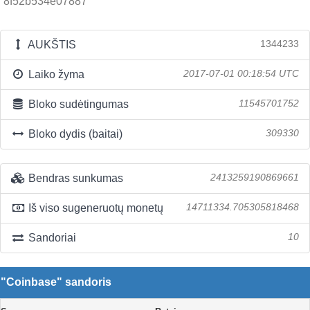
8f52b534e07887
AUKŠTIS
1344233
Laiko žyma
2017-07-01 00:18:54 UTC
Bloko sudėtingumas
11545701752
Bloko dydis (baitai)
309330
Bendras sunkumas
2413259190869661
Iš viso sugeneruotų monetų
14711334.705305818468
Sandoriai
10
"Coinbase" sandoris