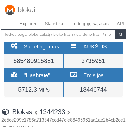
blokai
Explorer
Statistika
Turtingųjų sąrašas
API
Sudėtingumas
AUKŠTIS
685480915881
3735951
"Hashrate"
Emisijos
5712.3
18446744
Mh/s
Blokas
1344233
2e5ce299c1786a713347ccd47cfe86495961aa1ae2b4cb2ce1