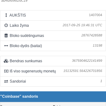
ab4bf69826c19
AUKŠTIS
1407004
Laiko žyma
2017-09-25 19:46:31 UTC
Bloko sudėtingumas
28767428588
Bloko dydis (baitai)
13198
Bendras sunkumas
3675904622141499
Iš viso sugeneruotų monetų
15132591.564226701856
Sandoriai
1
"Coinbase" sandoris