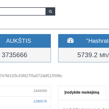
AUKŠTIS
"Hashrat
3735666
5739.2
Mh/
47fd11f3c43f427f3a072ddf115596c
2449090
Įrodykite mokėjimą
1286576