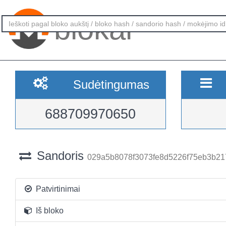
blokai
Sudėtingumas
688709970650
Sandoris
029a5b8078f3073fe8d5226f75eb3b217
Patvirtinimai
Iš bloko