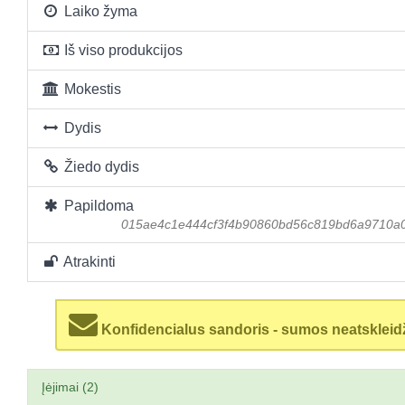
Laiko žyma
Iš viso produkcijos
Mokestis
Dydis
Žiedo dydis
Papildoma
015ae4c1e444cf3f4b90860bd56c819bd6a9710a
Atrakinti
Konfidencialus sandoris - sumos neatskleid
Įėjimai (2)