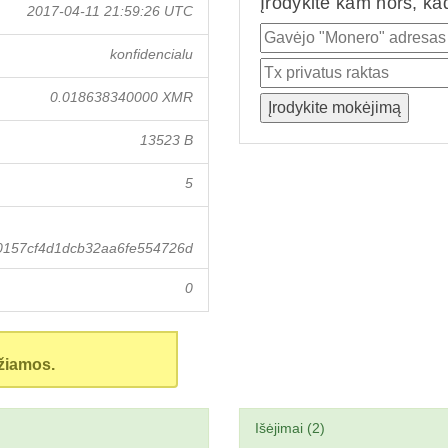
Įrodykite kam nors, ka
2017-04-11 21:59:26 UTC
konfidencialu
0.018638340000 XMR
13523 B
5
0157cf4d1dcb32aa6fe554726d
0
žiamos.
Išėjimai (2)