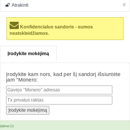
Atrakinti
0
Konfidencialus sandoris - sumos
neatskleidžiamos.
Įrodykite mokėjimą
Įrodykite kam nors, kad per šį sandorį išsiuntėte
jam "Monero:
Įėjimai (1)