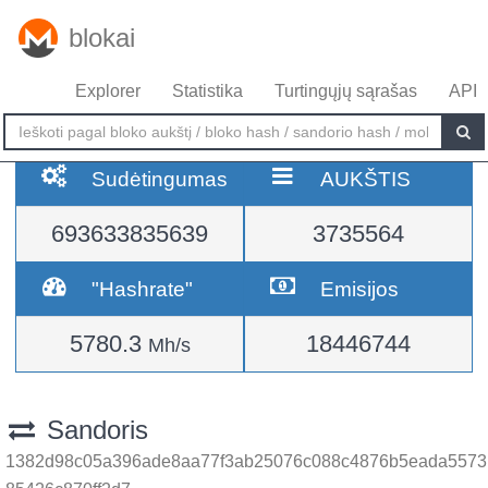
blokai
Explorer
Statistika
Turtingųjų sąrašas
API
Sudėtingumas
AUKŠTIS
693633835639
3735564
"Hashrate"
Emisijos
5780.3
18446744
Mh/s
Sandoris
1382d98c05a396ade8aa77f3ab25076c088c4876b5eada5573