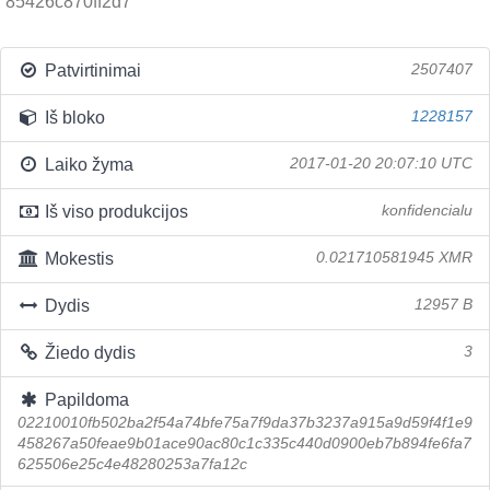
85426c870ff2d7
Patvirtinimai
2507407
Iš bloko
1228157
Laiko žyma
2017-01-20 20:07:10 UTC
Iš viso produkcijos
konfidencialu
Mokestis
0.021710581945 XMR
Dydis
12957 B
Žiedo dydis
3
Papildoma
02210010fb502ba2f54a74bfe75a7f9da37b3237a915a9d59f4f1e9
458267a50feae9b01ace90ac80c1c335c440d0900eb7b894fe6fa7
625506e25c4e48280253a7fa12c