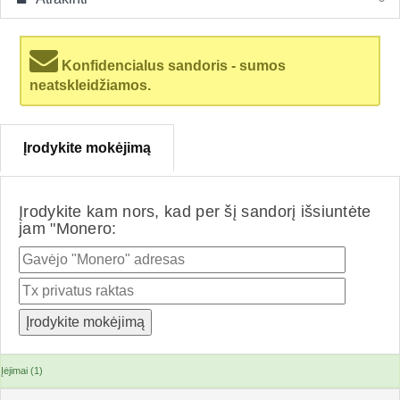
Konfidencialus sandoris - sumos
neatskleidžiamos.
Įrodykite mokėjimą
Įrodykite kam nors, kad per šį sandorį išsiuntėte
jam "Monero:
Įėjimai (1)