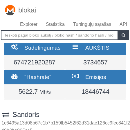
blokai
Explorer
Statistika
Turtingųjų sąrašas
API
Sudėtingumas
AUKŠTIS
674721920287
3734657
"Hashrate"
Emisijos
5622.7
18446744
Mh/s
Sandoris
1c6495a13d08b67c1b7b159fb5452f62d31dae126cc9fec841f2