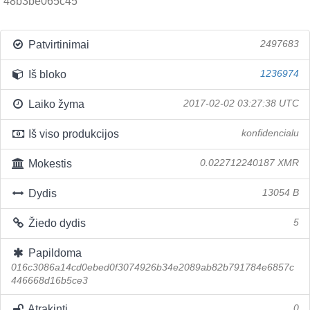
48b3be065c45
Patvirtinimai
2497683
Iš bloko
1236974
Laiko žyma
2017-02-02 03:27:38 UTC
Iš viso produkcijos
konfidencialu
Mokestis
0.022712240187 XMR
Dydis
13054 B
Žiedo dydis
5
Papildoma
016c3086a14cd0ebed0f3074926b34e2089ab82b791784e6857c
446668d16b5ce3
Atrakinti
0