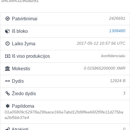
b4c8843296adf92
Patvirtinimai
2426691
Iš bloko
1308480
Laiko žyma
2017-05-12 10:57:56 UTC
Iš viso produkcijos
konfidencialu
Mokestis
0.015865200000 XMR
Dydis
12924 B
Žiedo dydis
3
Papildoma
01a05809c52978a29faace166a7abd12fd9ffee66f2f0fe11d275ba
a2bf5bb37e4
Atrakinti
0