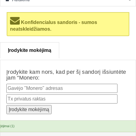
Konfidencialus sandoris - sumos
neatskleidžiamos.
Įrodykite mokėjimą
Įrodykite kam nors, kad per šį sandorį išsiuntėte
jam "Monero:
Įėjimai (1)