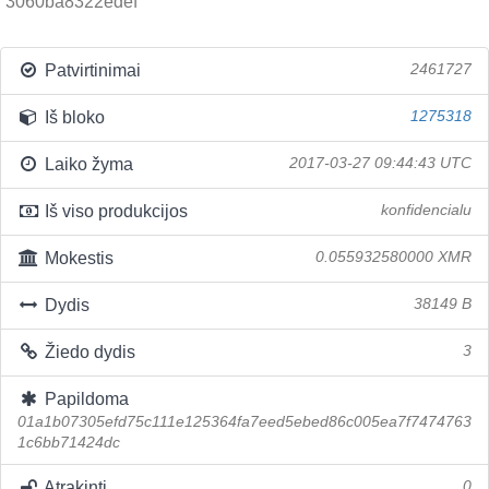
3060ba8322edef
Patvirtinimai
2461727
Iš bloko
1275318
Laiko žyma
2017-03-27 09:44:43 UTC
Iš viso produkcijos
konfidencialu
Mokestis
0.055932580000 XMR
Dydis
38149 B
Žiedo dydis
3
Papildoma
01a1b07305efd75c111e125364fa7eed5ebed86c005ea7f7474763
1c6bb71424dc
Atrakinti
0