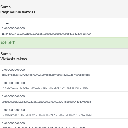
Suma
Pagrindinis vaizdas
0.000000000000
1138420cb5f1319bba4d99aa019531be90d5b9e66daeb6584baf823bdfbcf500
Išėjimai (6)
Suma
Viešasis raktas
0.000000000000
6d91cf4e3b27c7372535bcf09932f1b9ebdb269f0897c52911b87f700add86d9
0.000000000000
8127d22ae54cdbf0a9a46d23eab6cd9fcfb2f4efc9b1e1150bf58f61654fd00a
0.000000000000
e68cdcd5ebfcfac685b9231582ad63c2db3feeec195c4f8bb92b54434a070dc8
0.000000000000
0c8537f2278a1bf3c6d23c926eb0b76b027767cc6d37e9d806a2010e20a607b1
0.000000000000