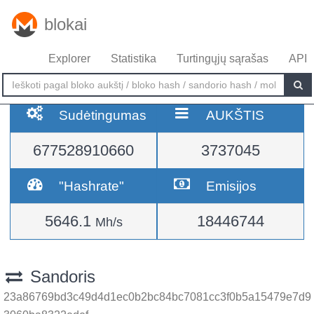
blokai
Explorer
Statistika
Turtingųjų sąrašas
API
Sudėtingumas
AUKŠTIS
677528910660
3737045
"Hashrate"
Emisijos
5646.1
18446744
Mh/s
Sandoris
23a86769bd3c49d4d1ec0b2bc84bc7081cc3f0b5a15479e7d9