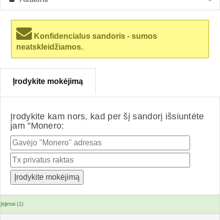
Konfidencialus sandoris - sumos
neatskleidžiamos.
Įrodykite mokėjimą
Įrodykite kam nors, kad per šį sandorį išsiuntėte
jam "Monero:
Įėjimai (1)