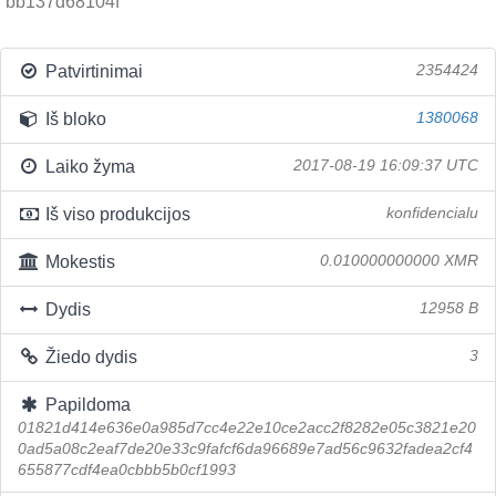
bb137d68104f
Patvirtinimai
2354424
Iš bloko
1380068
Laiko žyma
2017-08-19 16:09:37 UTC
Iš viso produkcijos
konfidencialu
Mokestis
0.010000000000 XMR
Dydis
12958 B
Žiedo dydis
3
Papildoma
01821d414e636e0a985d7cc4e22e10ce2acc2f8282e05c3821e20
0ad5a08c2eaf7de20e33c9fafcf6da96689e7ad56c9632fadea2cf4
655877cdf4ea0cbbb5b0cf1993