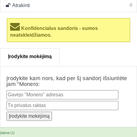
Atrakinti
0
Konfidencialus sandoris - sumos
neatskleidžiamos.
Įrodykite mokėjimą
Įrodykite kam nors, kad per šį sandorį išsiuntėte
jam "Monero:
Įėjimai (1)