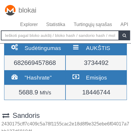
blokai
Explorer
Statistika
Turtingųjų sąrašas
API
Sudėtingumas
AUKŠTIS
682669457868
3734492
"Hashrate"
Emisijos
5688.9
18446744
Mh/s
Sandoris
2430175cff7c409c5a78f1155cac2e18d8f9e325ebe6f04017a7