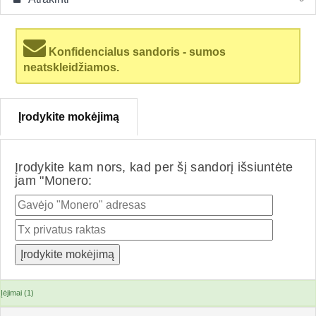
Konfidencialus sandoris - sumos
neatskleidžiamos.
Įrodykite mokėjimą
Įrodykite kam nors, kad per šį sandorį išsiuntėte
jam "Monero:
Įėjimai (1)