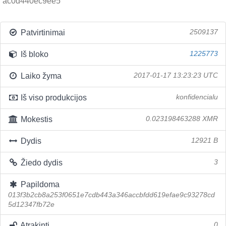
ac0d440ec9ee5
Patvirtinimai
2509137
Iš bloko
1225773
Laiko žyma
2017-01-17 13:23:23 UTC
Iš viso produkcijos
konfidencialu
Mokestis
0.023198463288 XMR
Dydis
12921 B
Žiedo dydis
3
Papildoma
013f3b2cb8a253f0651e7cdb443a346accbfdd619efae9c93278cd
5d12347fb72e
Atrakinti
0