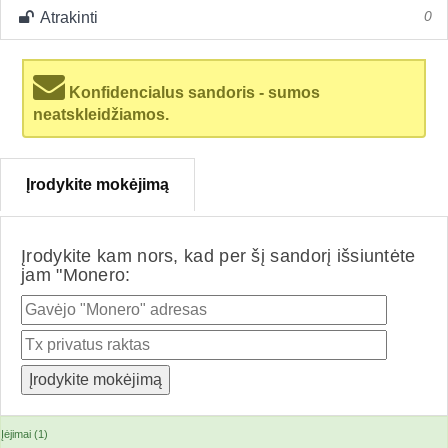
Atrakinti
0
Konfidencialus sandoris - sumos
neatskleidžiamos.
Įrodykite mokėjimą
Įrodykite kam nors, kad per šį sandorį išsiuntėte
jam "Monero:
Įėjimai (1)