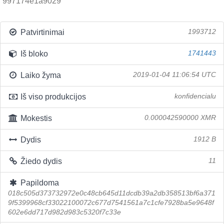
997174e1a9029
Patvirtinimai
1993712
Iš bloko
1741443
Laiko žyma
2019-01-04 11:06:54 UTC
Iš viso produkcijos
konfidencialu
Mokestis
0.000042590000 XMR
Dydis
1912 B
Žiedo dydis
11
Papildoma
018c505d373732972e0c48cb645d11dcdb39a2db358513bf6a371
9f5399968cf33022100072c677d7541561a7c1cfe7928ba5e9648f
602e6dd717d982d983c5320f7c33e