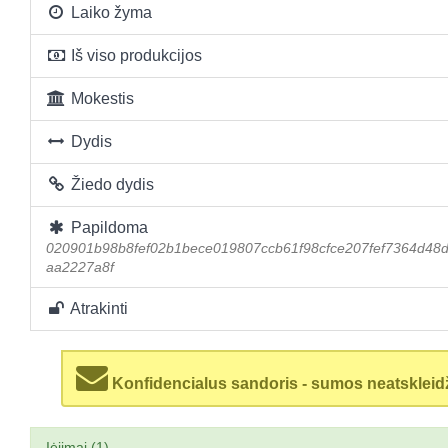
Laiko žyma
Iš viso produkcijos
Mokestis
Dydis
Žiedo dydis
Papildoma
020901b98b8fef02b1bece019807ccb61f98cfce207fef7364d48
aa2227a8f
Atrakinti
Konfidencialus sandoris - sumos neatskleid
Įėjimai (1)