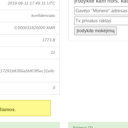
Įrodykite kam nors, ka
2019-06-11 17:49:31 UTC
konfidencialu
0.000031820000 XMR
1773 B
11
d17291b8356a5bf03f5ec31e9c
0
žiamos.
Išėjimai (2)