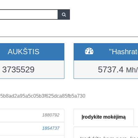
AUKŠTIS
"Hashrat
3735529
5737.4
Mh/
05b8ad2a95a5c05b3f625dca85fb5a730
1880792
Įrodykite mokėjimą
1854737