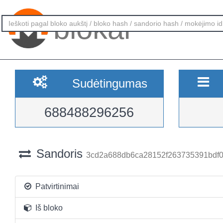
blokai
Sudėtingumas
688488296256
Sandoris
3cd2a688db6ca28152f263735391bdf
Patvirtinimai
Iš bloko