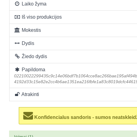
Laiko žyma
Iš viso produkcijos
Mokestis
Dydis
Žiedo dydis
Papildoma
02210022299435c9c14e06bdf7b1064cce8ac266bae195af494b
4192d33c15e82e2cc4b6ae1351ea216fbfe1a83c8019dcfc4461
Atrakinti
Konfidencialus sandoris - sumos neatskleid
Įėjimai (1)