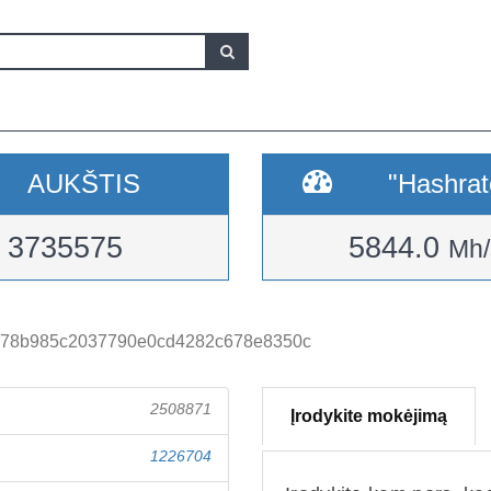
AUKŠTIS
"Hashrat
3735575
5844.0
Mh/
678b985c2037790e0cd4282c678e8350c
2508871
Įrodykite mokėjimą
1226704