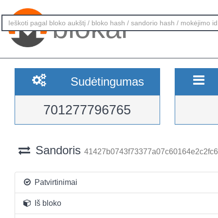
blokai
Sudėtingumas
701277796765
Sandoris
41427b0743f73377a07c60164e2c2fc
Patvirtinimai
Iš bloko