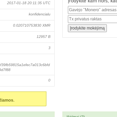
Įrodykite kam nors, ka
2017-01-18 20:11:35 UTC
konfidencialu
0.020710753830 XMR
12957 B
3
f39fb59815a1efec7a013c6bfd
9d7f88
0
žiamos.
Išėjimai (2)