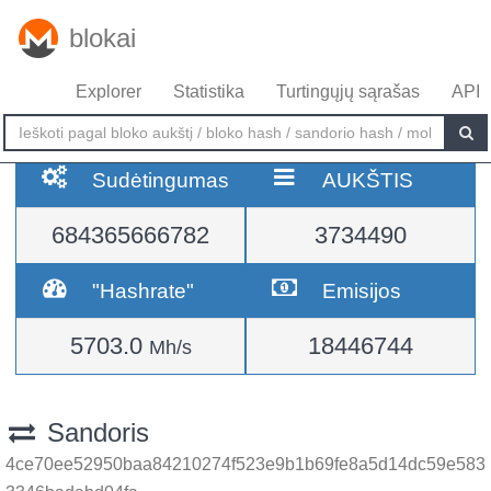
blokai
Explorer
Statistika
Turtingųjų sąrašas
API
Sudėtingumas
AUKŠTIS
684365666782
3734490
"Hashrate"
Emisijos
5703.0
18446744
Mh/s
Sandoris
4ce70ee52950baa84210274f523e9b1b69fe8a5d14dc59e583