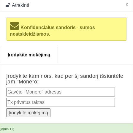
Atrakinti
0
Konfidencialus sandoris - sumos
neatskleidžiamos.
Įrodykite mokėjimą
Įrodykite kam nors, kad per šį sandorį išsiuntėte
jam "Monero:
Įėjimai (1)