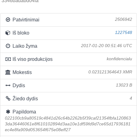
3346badabd04fa
Patvirtinimai
2506942
Iš bloko
1227548
Laiko žyma
2017-01-20 00:51:46 UTC
Iš viso produkcijos
konfidencialu
Mokestis
0.023121364643 XMR
Dydis
13023 B
Žiedo dydis
4
Papildoma
022100cb9a80519c4841d26c64b2262b5f39caf21354fbfa120863
3da36446061e8f610102894d3aa10e1df59fd9d7ce65d17936181
ec4e8fa909d053654f675e08eff27