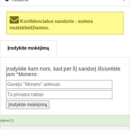
Konfidencialus sandoris - sumos
neatskleidžiamos.
Įrodykite mokėjimą
Įrodykite kam nors, kad per šį sandorį išsiuntėte
jam "Monero:
Įėjimai (1)