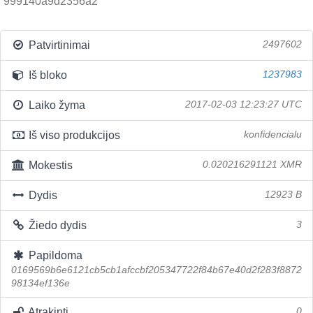
999140a9d2356a2
Patvirtinimai
2497602
Iš bloko
1237983
Laiko žyma
2017-02-03 12:23:27 UTC
Iš viso produkcijos
konfidencialu
Mokestis
0.020216291121 XMR
Dydis
12923 B
Žiedo dydis
3
Papildoma
0169569b6e6121cb5cb1afccbf205347722f84b67e40d2f283f8872
98134ef136e
Atrakinti
0