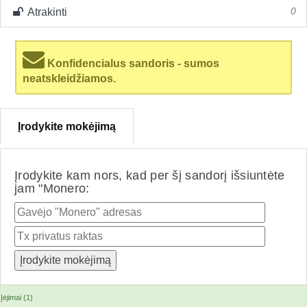
Atrakinti
0
Konfidencialus sandoris - sumos
neatskleidžiamos.
Įrodykite mokėjimą
Įrodykite kam nors, kad per šį sandorį išsiuntėte
jam "Monero:
Įėjimai (1)