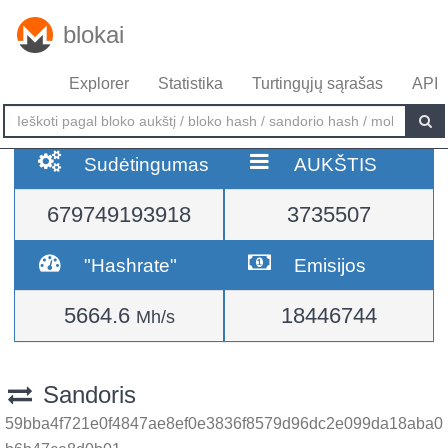
blokai
Explorer
Statistika
Turtingųjų sąrašas
API
Sudėtingumas
AUKŠTIS
679749193918
3735507
"Hashrate"
Emisijos
5664.6
18446744
Mh/s
Sandoris
59bba4f721e0f4847ae8ef0e3836f8579d96dc2e099da18aba0