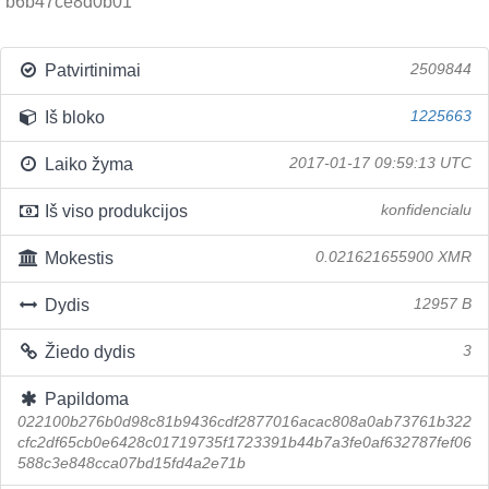
b6b47ce8d0b01
Patvirtinimai
2509844
Iš bloko
1225663
Laiko žyma
2017-01-17 09:59:13 UTC
Iš viso produkcijos
konfidencialu
Mokestis
0.021621655900 XMR
Dydis
12957 B
Žiedo dydis
3
Papildoma
022100b276b0d98c81b9436cdf2877016acac808a0ab73761b322
cfc2df65cb0e6428c01719735f1723391b44b7a3fe0af632787fef06
588c3e848cca07bd15fd4a2e71b