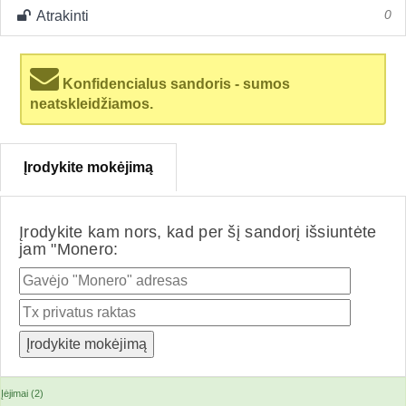
Atrakinti
0
Konfidencialus sandoris - sumos
neatskleidžiamos.
Įrodykite mokėjimą
Įrodykite kam nors, kad per šį sandorį išsiuntėte
jam "Monero:
Įėjimai (2)