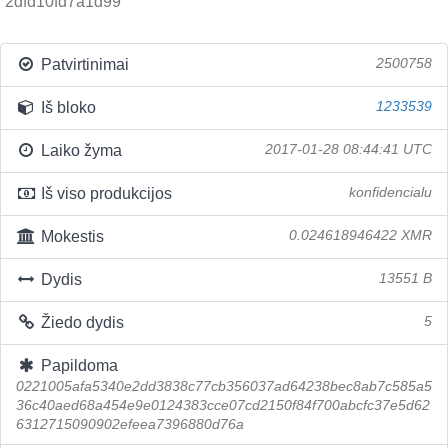
2dfd10fd7a1d99
Patvirtinimai
2500758
Iš bloko
1233539
Laiko žyma
2017-01-28 08:44:41 UTC
Iš viso produkcijos
konfidencialu
Mokestis
0.024618946422 XMR
Dydis
13551 B
Žiedo dydis
5
Papildoma
0221005afa5340e2dd3838c77cb356037ad64238bec8ab7c585a5
36c40aed68a454e9e0124383cce07cd2150f84f700abcfc37e5d62
6312715090902efeea7396880d76a