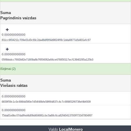
Suma
Pagrindinis vaizdas
0.000000000000
811cc6f04211c709e01d3c69c2da48df6ff4d9824ff8c1dda6877a5d401efc67
0.000000000000
05f8bbdcc7692b82e71809a8b7f954082e84ce476850117ecf13940285a125b3
Išėjimai (2)
Suma
Viešasis raktas
0.000000000000
6839f59c1c0c6984d580e7d54f48bfe58f6fd837c4c7c689652f6738ef4bf009
0.000000000000
75da61e9bc07da8fed4d09d404881cbc0a68c6ca82fd0413793ff73347804f67
Valdo
LocalMonero