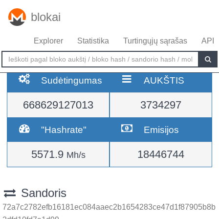
blokai
Explorer
Statistika
Turtingųjų sąrašas
API
Sudėtingumas
AUKŠTIS
668629127013
3734297
"Hashrate"
Emisijos
5571.9
18446744
Mh/s
Sandoris
72a7c2782efb16181ec084aaec2b1654283ce47d1f87905b8b