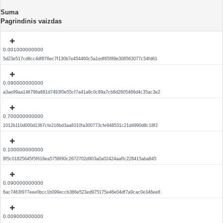
Suma
Pagrindinis vaizdas
0.001000000000
5d23e517cd8cc4df876ec7f130b7e454460c5a1edf65f89e308563077c54fd61
0.090000000000
a3ae99aa146796a681d7493f0e55cf7a41a8c0c89a7cb8d2605466d4c35ac3e2
0.700000000000
1012b110d000d1367cfe216bd3aa8310fa300773cfe948531c21d4990d8c18f2
0.100000000000
8f5c01825645f5f618ea5758f90c2672702d903a0a02424aaffc228415aba845
0.090000000000
6ac7463f977eee0bcc1b099eccb366e523ed975175e46e04df7a9cac0e346ee8
0.009000000000