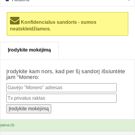
Konfidencialus sandoris - sumos
neatskleidžiamos.
Įrodykite mokėjimą
Įrodykite kam nors, kad per šį sandorį išsiuntėte
jam "Monero:
Įėjimai (9)