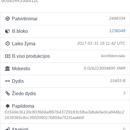
bc6a14433dbf12c
Patvirtinimai
2498334
Iš bloko
1236048
Laiko žyma
2017-01-31 19:11:42 UTC
Iš viso produkcijos
konfidencialu
Mokestis
0.026223004800 XMR
Dydis
15403 B
Žiedo dydis
3
Papildoma
01566b36130c8036b9af897b43729183c5fba3dbde5e0ca844bc2
1639365c8cc350209017b859a751f1aabb8
Atrakinti
0