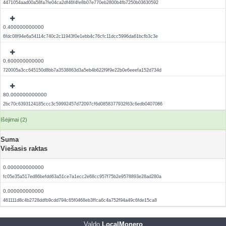
4471054aad00a58fa7fe04ca2df46f4fe8b07e770eb2800b4fb7250b03630592
0.400000000000
6fdc08f94e6a54114c740c2c11943f0e1ebb4c76cfc11dcc5996da61bcfb3c3e
0.600000000000
720005a3cc645150d8bb7a3538863d3a5eb4b622f9f9e22b0e6eeefa152d734d
80.000000000000
2bc70c6393124185ccc3c59992457d72097cf6d0858377932f63c6edb0407086
Išėjimai (2)
Suma
Viešasis raktas
0.000000000000
fc05e35a517ed86befdd63a51ce7a1ecc2e68cc957f75b2e9578893e28ad280a
0.000000000000
461111d8c4b2728ddfb9cdd794c65f0468eb3ffca6c4a752f94a49c6fde15ca8
Valdo
LocalMonero