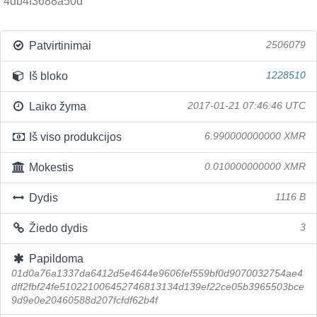
4db4f3688a50d
Patvirtinimai
2506079
Iš bloko
1228510
Laiko žyma
2017-01-21 07:46:46 UTC
Iš viso produkcijos
6.990000000000 XMR
Mokestis
0.010000000000 XMR
Dydis
1116 B
Žiedo dydis
3
Papildoma
01d0a76a1337da6412d5e4644e9606fef559bf0d9070032754ae4
dff2fbf24fe510221006452746813134d139ef22ce05b3965503bce
9d9e0e20460588d207fcfdf62b4f