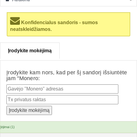
Konfidencialus sandoris - sumos
neatskleidžiamos.
Įrodykite mokėjimą
Įrodykite kam nors, kad per šį sandorį išsiuntėte
jam "Monero:
Įėjimai (1)