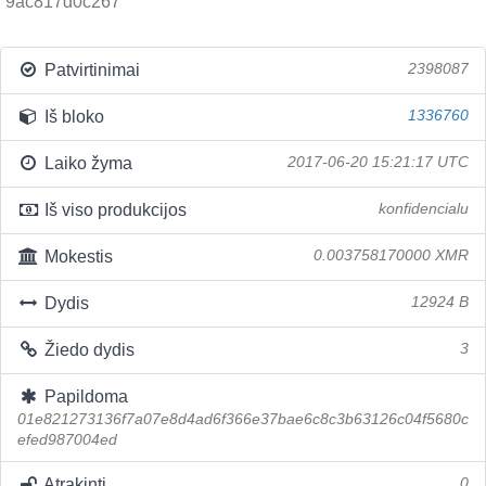
9ac817d0c267
Patvirtinimai
2398087
Iš bloko
1336760
Laiko žyma
2017-06-20 15:21:17 UTC
Iš viso produkcijos
konfidencialu
Mokestis
0.003758170000 XMR
Dydis
12924 B
Žiedo dydis
3
Papildoma
01e821273136f7a07e8d4ad6f366e37bae6c8c3b63126c04f5680c
efed987004ed
Atrakinti
0