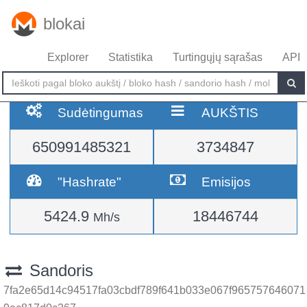
blokai
Explorer
Statistika
Turtingųjų sąrašas
API
Sudėtingumas
AUKŠTIS
650991485321
3734847
"Hashrate"
Emisijos
5424.9
18446744
Mh/s
Sandoris
7fa2e65d14c94517fa03cbdf789f641b033e067f965757646071