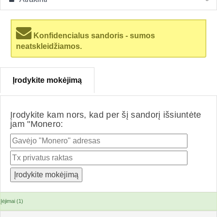
Konfidencialus sandoris - sumos
neatskleidžiamos.
Įrodykite mokėjimą
Įrodykite kam nors, kad per šį sandorį išsiuntėte
jam "Monero:
Įėjimai (1)