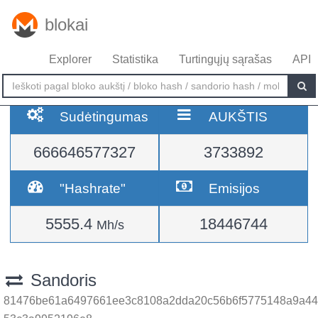
blokai
Explorer
Statistika
Turtingųjų sąrašas
API
Sudėtingumas
AUKŠTIS
666646577327
3733892
"Hashrate"
Emisijos
5555.4
18446744
Mh/s
Sandoris
81476be61a6497661ee3c8108a2dda20c56b6f5775148a9a44