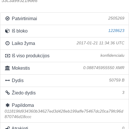
53c3a9952196e8
Patvirtinimai
2505269
Iš bloko
1228623
Laiko žyma
2017-01-21 11:34:36 UTC
Iš viso produkcijos
konfidencialu
Mokestis
0.088745955550 XMR
Dydis
50759 B
Žiedo dydis
3
Papildoma
011819fd934360b34627ed3d428eb199affe75467dc20ca79fc96d
870746d18ccc
Atrakinti
0