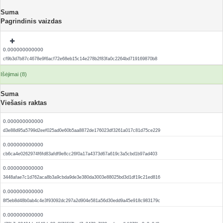
Suma
Pagrindinis vaizdas
0.000000000000
cf9b3d7b87c4678e9f6acf72e68eb15c14e278b2f83fa0c2264bd719169870b8
Išėjimai (8)
Suma
Viešasis raktas
0.000000000000
d3e88d95a5799d2eef025ad0e60b5aa8872de176023df3261a017c81d75ce229
0.000000000000
cb6ca4e0262974f6fd83afdf9e8cc26f0a17a4373d67a619c3a5cbd1b97ad403
0.000000000000
3448afae7c1d762aca8b3a9cbda9de3e380da3003e88025bd3d1df19c21ed816
0.000000000000
8f5eb8d48b0ab4c4e3f93092dc297a2d904e581a56d30edd9a45e918c983179c
0.000000000000