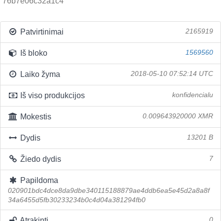
76b7e06c32a1c4
Patvirtinimai
2165919
Iš bloko
1569560
Laiko žyma
2018-05-10 07:52:14 UTC
Iš viso produkcijos
konfidencialu
Mokestis
0.009643920000 XMR
Dydis
13201 B
Žiedo dydis
7
Papildoma
020901bdc4dce8da9dbe340115188879ae4ddb6ea5e45d2a8a8f
34a6455d5fb30233234b0c4d04a381294fb0
Atrakinti
0