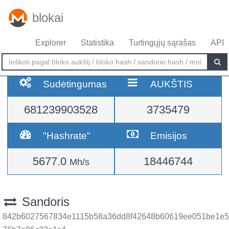
blokai
Explorer
Statistika
Turtingųjų sąrašas
API
Sudėtingumas
AUKŠTIS
681239903528
3735479
"Hashrate"
Emisijos
5677.0
18446744
Mh/s
Sandoris
842b6027567834e1115b58a36dd8f42648b60619ee051be1e5