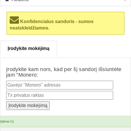
Konfidencialus sandoris - sumos
neatskleidžiamos.
Įrodykite mokėjimą
Įrodykite kam nors, kad per šį sandorį išsiuntėte
jam "Monero:
Įėjimai (1)