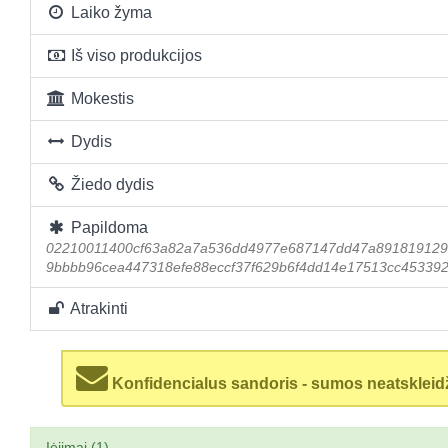
Laiko žyma
Iš viso produkcijos
Mokestis
Dydis
Žiedo dydis
Papildoma
02210011400cf63a82a7a536dd4977e687147dd47a891819129
9bbbb96cea447318efe88eccf37f629b6f4dd14e17513cc45339
Atrakinti
Konfidencialus sandoris - sumos neatskleid
Įėjimai (1)