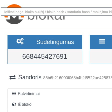
blokai
Sudėtingumas
668445427691
Sandoris
85b6b216000f068b4bfd8522ae425878
Patvirtinimai
Iš bloko