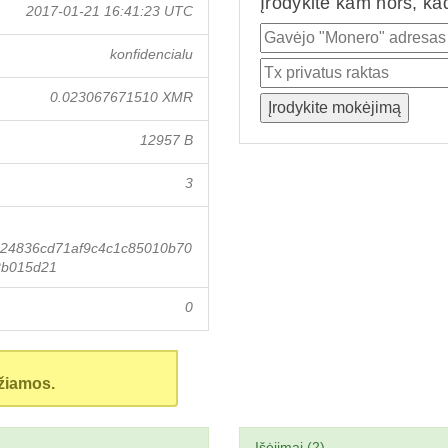
Įrodykite kam nors, ka
2017-01-21 16:41:23 UTC
konfidencialu
0.023067671510 XMR
12957 B
3
24836cd71af9c4c1c85010b70
2b015d21
0
žiamos.
Išėjimai (2)