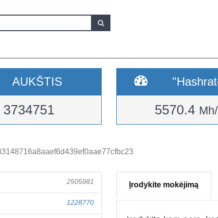
AUKŠTIS
"Hashrat
3734751
5570.4
Mh/
3148716a8aaef6d439ef0aae77cfbc23
2505981
Įrodykite mokėjimą
1228770