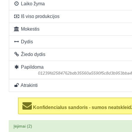
Laiko žyma
Iš viso produkcijos
Mokestis
Dydis
Žiedo dydis
Papildoma
01239fd2584762bdb35560a5590f5c8d3b953bba4
Atrakinti
Konfidencialus sandoris - sumos neatskleid
Įėjimai (2)