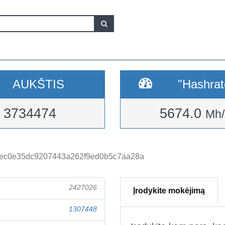
AUKŠTIS
"Hashrat
3734474
5674.0
Mh/
ec0e35dc9207443a262f9ed0b5c7aa28a
2427026
Įrodykite mokėjimą
1307448