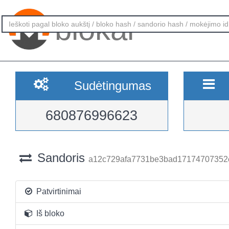
blokai
Sudėtingumas
680876996623
Sandoris
a12c729afa7731be3bad17174707352
Patvirtinimai
Iš bloko