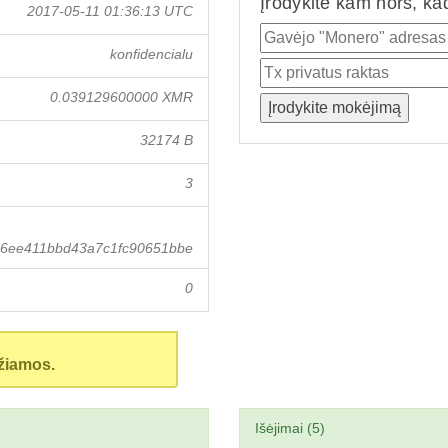
Įrodykite kam nors, ka
2017-05-11 01:36:13 UTC
konfidencialu
0.039129600000 XMR
32174 B
3
6ee411bbd43a7c1fc90651bbe
0
žiamos.
Išėjimai (5)