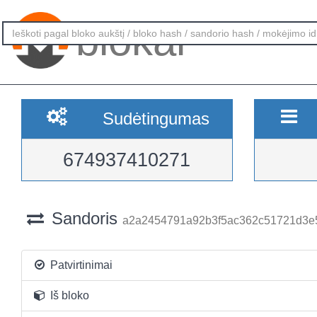
blokai
Sudėtingumas
674937410271
Sandoris
a2a2454791a92b3f5ac362c51721d3e
Patvirtinimai
Iš bloko