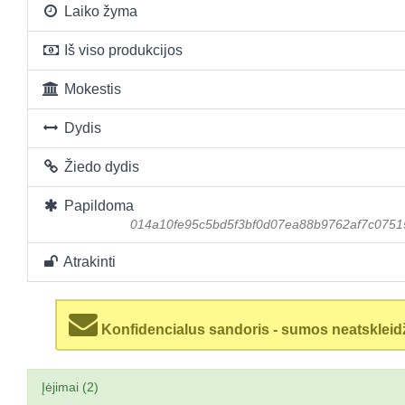
Laiko žyma
Iš viso produkcijos
Mokestis
Dydis
Žiedo dydis
Papildoma
014a10fe95c5bd5f3bf0d07ea88b9762af7c0751
Atrakinti
Konfidencialus sandoris - sumos neatskleid
Įėjimai (2)