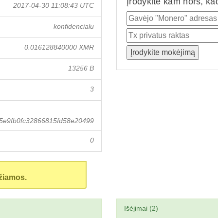
Įrodykite kam nors, ka
2017-04-30 11:08:43 UTC
konfidencialu
0.016128840000 XMR
13256 B
3
5e9fb0fc32866815fd58e20499
0
žiamos.
Išėjimai (2)