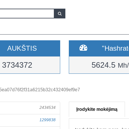
AUKŠTIS
"Hashrat
3734372
5624.5
Mh/
5ea07d76f2f31a6215b32c432409ef9e7
2434534
Įrodykite mokėjimą
1299838