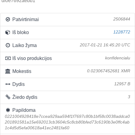
df0e7692aebb1
Patvirtinimai
2506844
Iš bloko
1228772
Laiko žyma
2017-01-21 16:45:20 UTC
Iš viso produkcijos
konfidencialu
Mokestis
0.023067452681 XMR
Dydis
12957 B
Žiedo dydis
3
Papildoma
0221004928418e7ccea929aa594f1f7697c80b1bf58c0038addca0
201891581a15e692013cb3604c5c8cb80bfed73c6190b3e0ffc4ab
1c4d5d5efa00618a41ec2481fa60