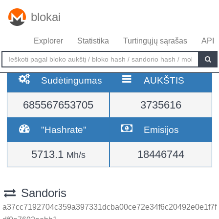
blokai
Explorer
Statistika
Turtingųjų sąrašas
API
Sudėtingumas
AUKŠTIS
685567653705
3735616
"Hashrate"
Emisijos
5713.1
18446744
Mh/s
Sandoris
a37cc7192704c359a397331dcba00ce72e34f6c20492e0e1f7f