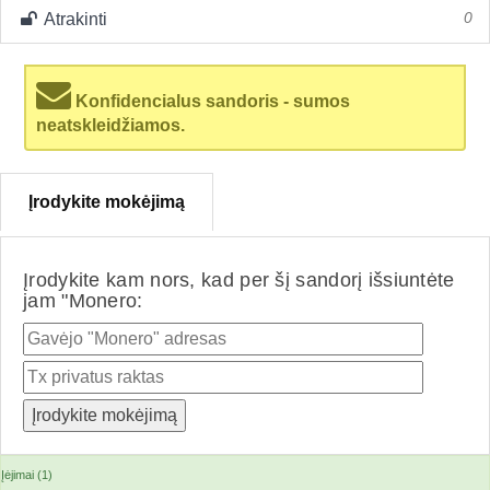
Atrakinti
0
Konfidencialus sandoris - sumos
neatskleidžiamos.
Įrodykite mokėjimą
Įrodykite kam nors, kad per šį sandorį išsiuntėte
jam "Monero:
Įėjimai (1)