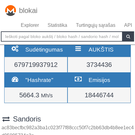
blokai
Explorer
Statistika
Turtingųjų sąrašas
API
Sudėtingumas
AUKŠTIS
679719937912
3734436
"Hashrate"
Emisijos
5664.3
18446744
Mh/s
Sandoris
ac83becfbc982a3ba1c023f77f88ccc50f7c2bb63db4b8ee1ec4