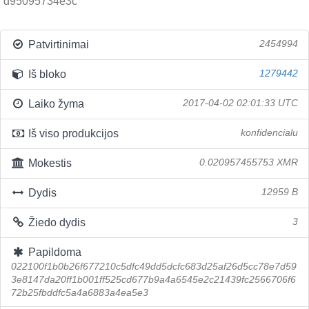
d95095734e3c
Patvirtinimai
2454994
Iš bloko
1279442
Laiko žyma
2017-04-02 02:01:33 UTC
Iš viso produkcijos
konfidencialu
Mokestis
0.020957455753 XMR
Dydis
12959 B
Žiedo dydis
3
Papildoma
022100f1b0b26f677210c5dfc49dd5dcfc683d25af26d5cc78e7d59
3e8147da20ff1b001ff525cd677b9a4a6545e2c21439fc2566706f6
72b25fbddfc5a4a6883a4ea5e3