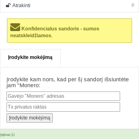
Atrakinti
0
Konfidencialus sandoris - sumos
neatskleidžiamos.
Įrodykite mokėjimą
Įrodykite kam nors, kad per šį sandorį išsiuntėte
jam "Monero:
Įėjimai (1)