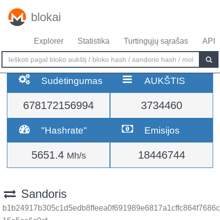
blokai
Explorer
Statistika
Turtingųjų sąrašas
API
Sudėtingumas
AUKŠTIS
678172156994
3734460
"Hashrate"
Emisijos
5651.4
18446744
Mh/s
Sandoris
b1b24917b305c1d5edb8ffeea0f691989e6817a1cffc864f7686c