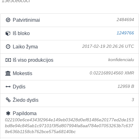
15e5ce6c0cf
Patvirtinimai
2484694
Iš bloko
1249766
Laiko žyma
2017-02-19 20:26:26 UTC
Iš viso produkcijos
konfidencialu
Mokestis
0.022168914560 XMR
Dydis
12959 B
Žiedo dydis
3
Papildoma
022100e6ce4343f2964e149eb03428d0ef81486e20177ed2de153
bd8e94c845ab1c97101f3f5d807994fa8aaf784e07053263b7c637
8e636b1158cb762bce575a68140bc