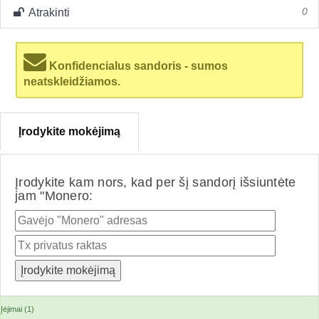
Atrakinti
0
Konfidencialus sandoris - sumos
neatskleidžiamos.
Įrodykite mokėjimą
Įrodykite kam nors, kad per šį sandorį išsiuntėte
jam "Monero:
Įėjimai (1)