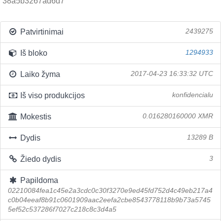
38a5b3267ad6d7
Patvirtinimai
2439275
Iš bloko
1294933
Laiko žyma
2017-04-23 16:33:32 UTC
Iš viso produkcijos
konfidencialu
Mokestis
0.016280160000 XMR
Dydis
13289 B
Žiedo dydis
3
Papildoma
02210084fea1c45e2a3cdc0c30f3270e9ed45fd752d4c49eb217a4
c0b04eeaf8b91c0601909aac2eefa2cbe8543778118b9b73a5745
5ef52c537286f7027c218c8c3d4a5