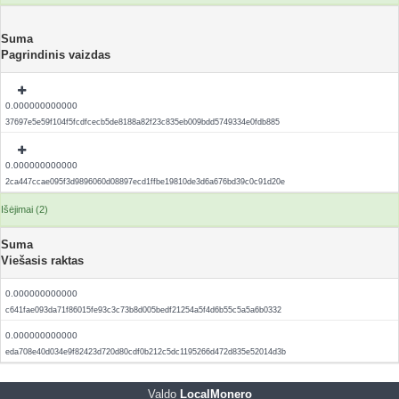
Suma
Pagrindinis vaizdas
0.000000000000
37697e5e59f104f5fcdfcecb5de8188a82f23c835eb009bdd5749334e0fdb885
0.000000000000
2ca447ccae095f3d9896060d08897ecd1ffbe19810de3d6a676bd39c0c91d20e
Išėjimai (2)
Suma
Viešasis raktas
0.000000000000
c641fae093da71f86015fe93c3c73b8d005bedf21254a5f4d6b55c5a5a6b0332
0.000000000000
eda708e40d034e9f82423d720d80cdf0b212c5dc1195266d472d835e52014d3b
Valdo
LocalMonero