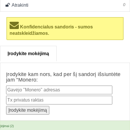
Atrakinti
0
Konfidencialus sandoris - sumos
neatskleidžiamos.
Įrodykite mokėjimą
Įrodykite kam nors, kad per šį sandorį išsiuntėte
jam "Monero:
Įėjimai (2)