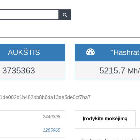
AUKŠTIS
"Hashrat
3735363
5215.7
Mh/
1de002b1b482bb8b6da13ae5de0cf7ba7
2449398
Įrodykite mokėjimą
1285965