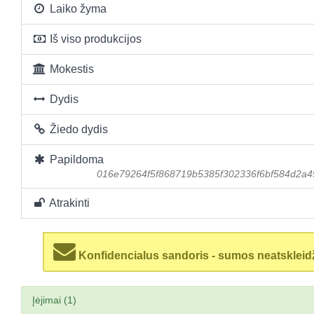
Laiko žyma
Iš viso produkcijos
Mokestis
Dydis
Žiedo dydis
Papildoma
016e79264f5f868719b5385f302336f6bf584d2a
Atrakinti
Konfidencialus sandoris - sumos neatskleid
Įėjimai (1)