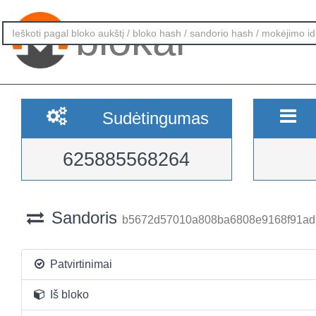
blokai
Sudėtingumas
625885568264
Sandoris
b5672d57010a808ba6808e9168f91ad
Patvirtinimai
Iš bloko