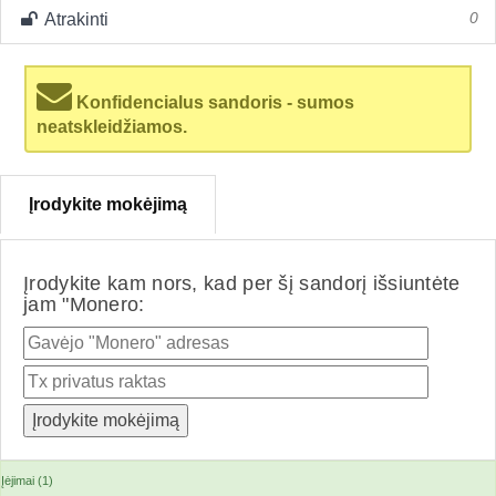
Atrakinti
0
Konfidencialus sandoris - sumos
neatskleidžiamos.
Įrodykite mokėjimą
Įrodykite kam nors, kad per šį sandorį išsiuntėte
jam "Monero:
Įėjimai (1)