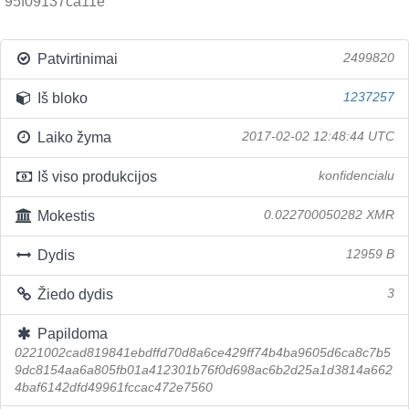
95f09137ca11e
Patvirtinimai
2499820
Iš bloko
1237257
Laiko žyma
2017-02-02 12:48:44 UTC
Iš viso produkcijos
konfidencialu
Mokestis
0.022700050282 XMR
Dydis
12959 B
Žiedo dydis
3
Papildoma
0221002cad819841ebdffd70d8a6ce429ff74b4ba9605d6ca8c7b5
9dc8154aa6a805fb01a412301b76f0d698ac6b2d25a1d3814a662
4baf6142dfd49961fccac472e7560