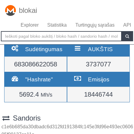
blokai
Explorer
Statistika
Turtingųjų sąrašas
API
Sudėtingumas
AUKŠTIS
683086622058
3737077
"Hashrate"
Emisijos
5692.4
18446744
Mh/s
Sandoris
c1e6b685da30dbadc6d312fd191384fc145e3fd96e493ec0606