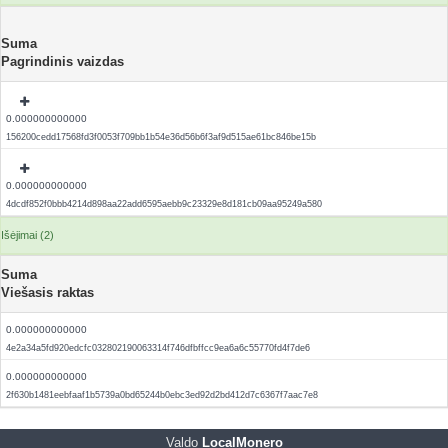
Suma
Pagrindinis vaizdas
0.000000000000
156200cedd17568fd3f0053f709bb1b54e36d56b6f3af9d515ae61bc846be15b
0.000000000000
4dcdf852f0bbb4214d898aa22add6595aebb9c23329e8d181cb09aa95249a580
Išėjimai (2)
Suma
Viešasis raktas
0.000000000000
4e2a34a5fd920edcfc032802190063314f746dfbffcc9ea6a6c55770fd4f7de6
0.000000000000
2f630b1481eebfaaf1b5739a0bd65244b0ebc3ed92d2bd412d7c6367f7aac7e8
Valdo
LocalMonero