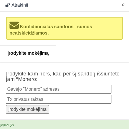
Atrakinti
0
Konfidencialus sandoris - sumos
neatskleidžiamos.
Įrodykite mokėjimą
Įrodykite kam nors, kad per šį sandorį išsiuntėte
jam "Monero:
Įėjimai (2)