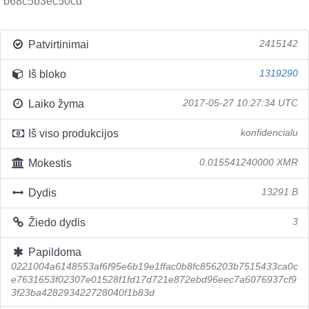
b68c5b3ec50cd
Patvirtinimai
2415142
Iš bloko
1319290
Laiko žyma
2017-05-27 10:27:34 UTC
Iš viso produkcijos
konfidencialu
Mokestis
0.015541240000 XMR
Dydis
13291 B
Žiedo dydis
3
Papildoma
0221004a6148553af6f95e6b19e1ffac0b8fc856203b7515433ca0c
e7631653f02307e01528f1fd17d721e872ebd96eec7a6076937cf9
3f23ba428293422728040f1b83d