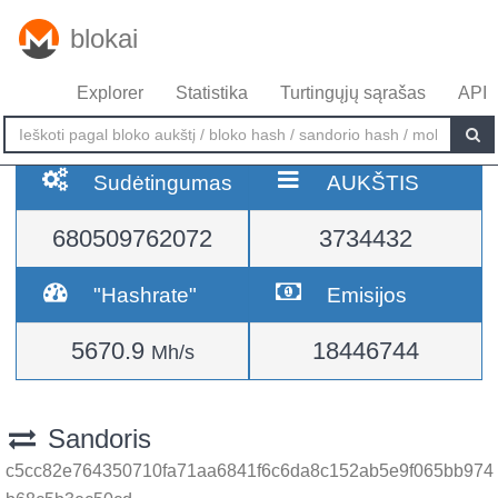
blokai
Explorer
Statistika
Turtingųjų sąrašas
API
Sudėtingumas
AUKŠTIS
680509762072
3734432
"Hashrate"
Emisijos
5670.9
18446744
Mh/s
Sandoris
c5cc82e764350710fa71aa6841f6c6da8c152ab5e9f065bb974