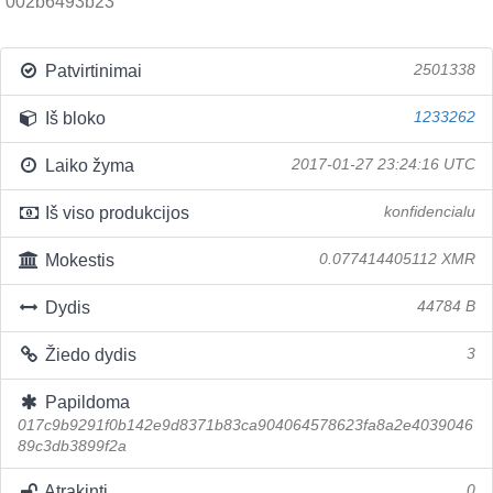
002b6493b23
Patvirtinimai
2501338
Iš bloko
1233262
Laiko žyma
2017-01-27 23:24:16 UTC
Iš viso produkcijos
konfidencialu
Mokestis
0.077414405112 XMR
Dydis
44784 B
Žiedo dydis
3
Papildoma
017c9b9291f0b142e9d8371b83ca904064578623fa8a2e4039046
89c3db3899f2a
Atrakinti
0