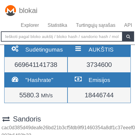
blokai
Explorer
Statistika
Turtingųjų sąrašas
API
Sudėtingumas
AUKŠTIS
669641141738
3734600
"Hashrate"
Emisijos
5580.3
18446744
Mh/s
Sandoris
cac0d385d49deafe26bd21b3cf5fdb9f91460354a8df1c37eeef0