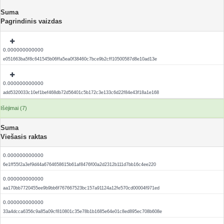
Suma
Pagrindinis vaizdas
0.000000000000
e051663ba5f8c641545b06ffa5ea0f38460c7bce9b2cff10500587d8e10ad13e
0.000000000000
add5320033c10ef1bef468db72d56401c5b172c3e133c6d22f84e43f18a1e168
Išėjimai (7)
Suma
Viešasis raktas
0.000000000000
6e1ff55f2a3ef9d44a6764658615b61af8476f00a2d2312b111d7bb16c4ee220
0.000000000000
aa170bb7720455ee9b9bb6f767667523bc157a91124a12fe570cd00004f971ed
0.000000000000
33a4dcca6356c9a85a09cf810801c35e78b1b1685e64e01c8ed895ec708b608e