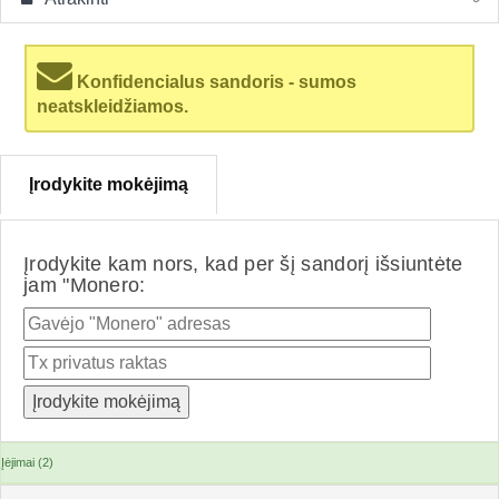
Konfidencialus sandoris - sumos
neatskleidžiamos.
Įrodykite mokėjimą
Įrodykite kam nors, kad per šį sandorį išsiuntėte
jam "Monero:
Įėjimai (2)