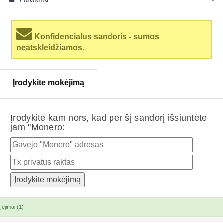
Konfidencialus sandoris - sumos
neatskleidžiamos.
Įrodykite mokėjimą
Įrodykite kam nors, kad per šį sandorį išsiuntėte
jam "Monero:
Įėjimai (1)