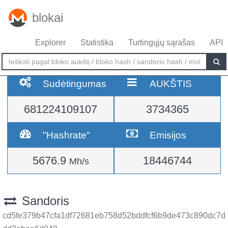
blokai
Explorer
Statistika
Turtingųjų sąrašas
API
Sudėtingumas
AUKŠTIS
681224109107
3734365
"Hashrate"
Emisijos
5676.9
18446744
Mh/s
Sandoris
cd5fe379b47cfa1df72681eb758d52bddfcf6b9de473c890dc7d