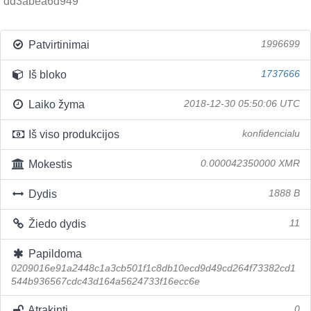
dd3abea6d949
Patvirtinimai
1996699
Iš bloko
1737666
Laiko žyma
2018-12-30 05:50:06 UTC
Iš viso produkcijos
konfidencialu
Mokestis
0.000042350000 XMR
Dydis
1888 B
Žiedo dydis
11
Papildoma
0209016e91a2448c1a3cb501f1c8db10ecd9d49cd264f73382cd1
544b936567cdc43d164a5624733f16ecc6e
Atrakinti
0