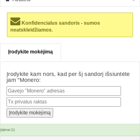
Konfidencialus sandoris - sumos
neatskleidžiamos.
Įrodykite mokėjimą
Įrodykite kam nors, kad per šį sandorį išsiuntėte
jam "Monero:
Įėjimai (1)