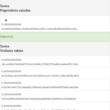
Suma
Pagrindinis vaizdas
0.000000000000
5dc945f0af2b066bcc6b584a3b50682e1955cc1d4eab8e4f65a81050fefcf61b
Išėjimai (6)
Suma
Viešasis raktas
0.000000000000
1bfceda59d123e6bbb67079cd1fd1899c37228427535a48e2addbb4f287c2b4f
0.000000000000
da73245a4ca0c8700295fb1a97d16140f3ee11e07c16109c1c86bc8b50bc8875
0.000000000000
475e198c3462731dc3bbbdd2c0388e42cfdbed87eb460e095ff54d6c4a9318be
0.000000000000
192010dff85fa506e6bf3dfd75a584a4bfde8659d6e3530f59547d3538d6af81
0.000000000000