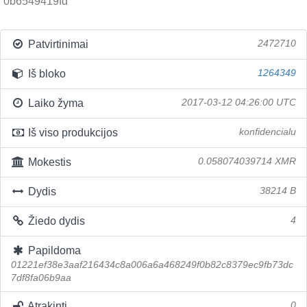
0b6549419fd
Patvirtinimai
2472710
Iš bloko
1264349
Laiko žyma
2017-03-12 04:26:00 UTC
Iš viso produkcijos
konfidencialu
Mokestis
0.058074039714 XMR
Dydis
38214 B
Žiedo dydis
4
Papildoma
01221ef38e3aaf216434c8a006a6a468249f0b82c8379ec9fb73dc
7df8fa06b9aa
Atrakinti
0