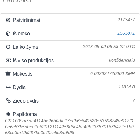
31916370eaf
Patvirtinimai
2173477
Iš bloko
1563871
Laiko žyma
2018-05-02 08:58:22 UTC
Iš viso produkcijos
konfidencialu
Mokestis
0.002624720000 XMR
Dydis
13824 B
Žiedo dydis
7
Papildoma
0221009af5de4114be26b0dfa17effb6c640520e53598748e917f3
0e6c53b5dbee1e620121114256d5c45e40b2368701668472e1b0
63ce3fe19c2875e3c79cc5c3ddfdf6