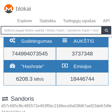
blokai
Explorer
Statistika
Turtingųjų sąrašas
API
Sudėtingumas
AUKŠTIS
744994073545
3737348
"Hashrate"
Emisijos
6208.3
18446744
Mh/s
Sandoris
d57c685cf6c485572e463f5bc2166ece8a03fd67aef23defc54fe