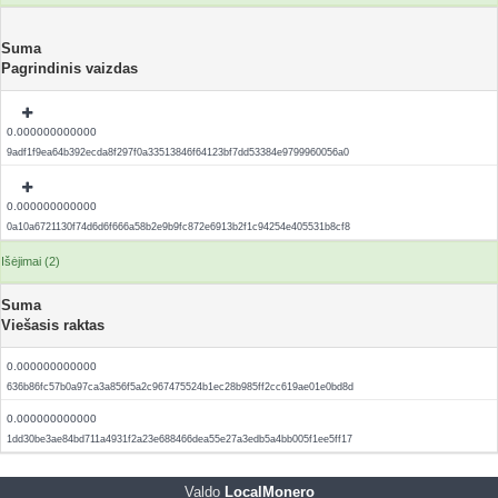
Suma
Pagrindinis vaizdas
0.000000000000
9adf1f9ea64b392ecda8f297f0a33513846f64123bf7dd53384e9799960056a0
0.000000000000
0a10a6721130f74d6d6f666a58b2e9b9fc872e6913b2f1c94254e405531b8cf8
Išėjimai (2)
Suma
Viešasis raktas
0.000000000000
636b86fc57b0a97ca3a856f5a2c967475524b1ec28b985ff2cc619ae01e0bd8d
0.000000000000
1dd30be3ae84bd711a4931f2a23e688466dea55e27a3edb5a4bb005f1ee5ff17
Valdo
LocalMonero