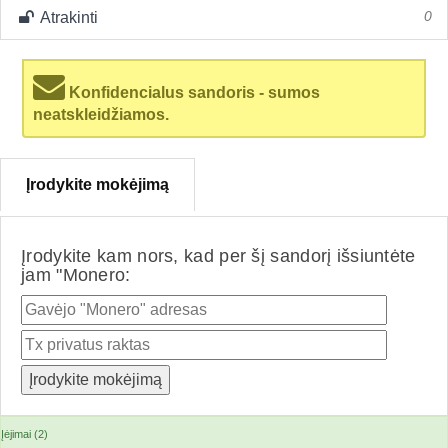
Atrakinti
0
Konfidencialus sandoris - sumos
neatskleidžiamos.
Įrodykite mokėjimą
Įrodykite kam nors, kad per šį sandorį išsiuntėte
jam "Monero:
Įėjimai (2)