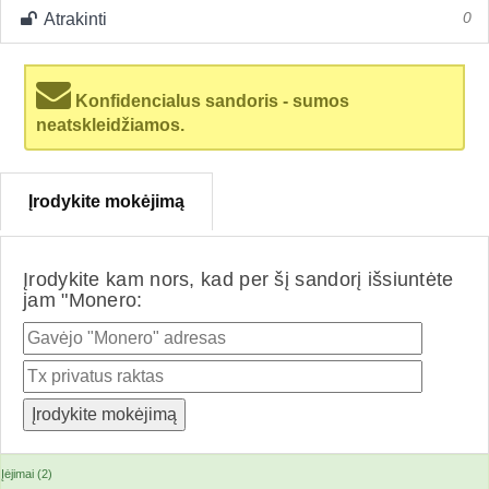
Atrakinti
0
Konfidencialus sandoris - sumos
neatskleidžiamos.
Įrodykite mokėjimą
Įrodykite kam nors, kad per šį sandorį išsiuntėte
jam "Monero:
Įėjimai (2)