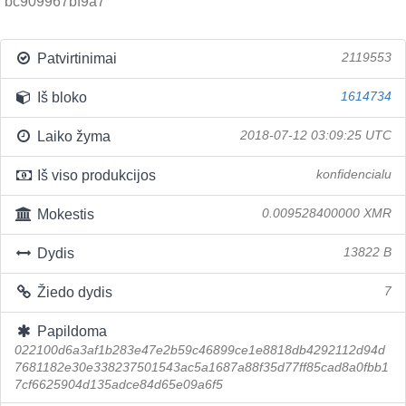
bc909967bf9a7
Patvirtinimai
2119553
Iš bloko
1614734
Laiko žyma
2018-07-12 03:09:25 UTC
Iš viso produkcijos
konfidencialu
Mokestis
0.009528400000 XMR
Dydis
13822 B
Žiedo dydis
7
Papildoma
022100d6a3af1b283e47e2b59c46899ce1e8818db4292112d94d
7681182e30e338237501543ac5a1687a88f35d77ff85cad8a0fbb1
7cf6625904d135adce84d65e09a6f5