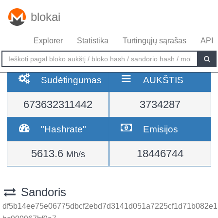
blokai
Explorer
Statistika
Turtingųjų sąrašas
API
Sudėtingumas
AUKŠTIS
673632311442
3734287
"Hashrate"
Emisijos
5613.6
18446744
Mh/s
Sandoris
df5b14ee75e06775dbcf2ebd7d3141d051a7225cf1d71b082e1