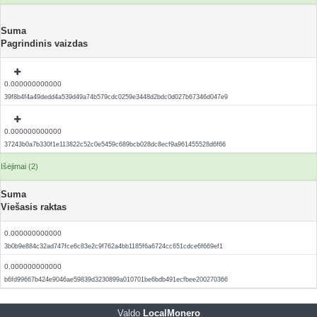
Suma
Pagrindinis vaizdas
0.000000000000
39f8b4f4a49dedd4a539d49a74b579cdc0259e3448d2bdc0d027b67346d047e9
0.000000000000
37243b0a7b330f1e113822c52c0e5459c689bcb028dc8ecf9a961455528d6f66
Išėjimai (2)
Suma
Viešasis raktas
0.000000000000
3b0b9e884c32ad747fce6c83e2c9f762a4bb1185f6a6724cc651cdce6f669ef1
0.000000000000
b6fd99667b424e9046ae59839d3230899a010701be6bdb491ecfbee200270366
Valdo
LocalMonero