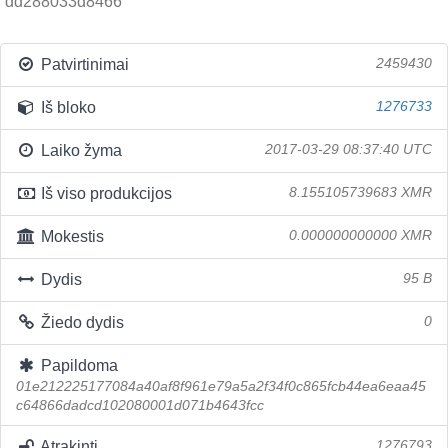
dd288033d8466
Patvirtinimai
2459430
Iš bloko
1276733
Laiko žyma
2017-03-29 08:37:40 UTC
Iš viso produkcijos
8.155105739683 XMR
Mokestis
0.000000000000 XMR
Dydis
95 B
Žiedo dydis
0
Papildoma
01e212225177084a40af8f961e79a5a2f34f0c865fcb44ea6eaa45
c64866dadcd102080001d071b4643fcc
Atrakinti
1276793