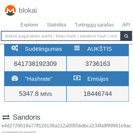
blokai
Explorer
Statistika
Turtingųjų sąrašas
API
Sudėtingumas
AUKŠTIS
641738192309
3736163
"Hashrate"
Emisijos
5347.8
18446744
Mh/s
Sandoris
e4d2729619a77ff12d136a212a0065bdbca134fa9f99981e9ac