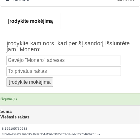
Įrodykite mokėjimą
Įrodykite kam nors, kad per šį sandorį išsiuntėte
jam "Monero:
Išėjimai (1)
Suma
Viešasis raktas
8.155105739683
813a8e436d03c99b595bf6d0b354d437b59185370b3fbdabf52970490627b1ca