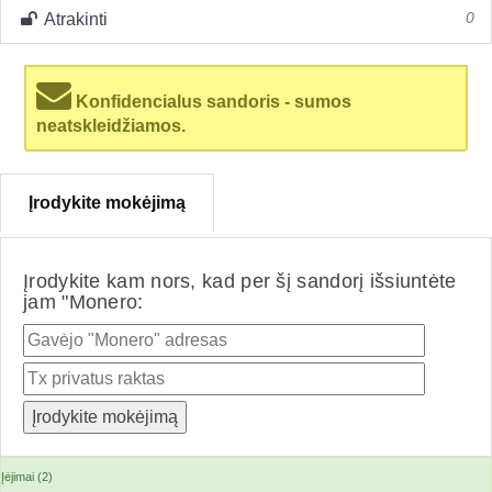
Atrakinti
0
Konfidencialus sandoris - sumos
neatskleidžiamos.
Įrodykite mokėjimą
Įrodykite kam nors, kad per šį sandorį išsiuntėte
jam "Monero:
Įėjimai (2)