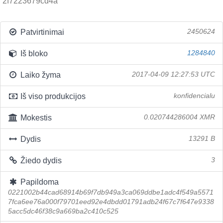
2f7223679cd4a
Patvirtinimai
2450624
Iš bloko
1284840
Laiko žyma
2017-04-09 12:27:53 UTC
Iš viso produkcijos
konfidencialu
Mokestis
0.020744286004 XMR
Dydis
13291 B
Žiedo dydis
3
Papildoma
0221002b44cad68914b69f7db949a3ca069ddbe1adc4f549a5571
7fca6ee76a000f79701eed92e4dbdd01791adb24f67c7f647e9338
5acc5dc46f38c9a669ba2c410c525