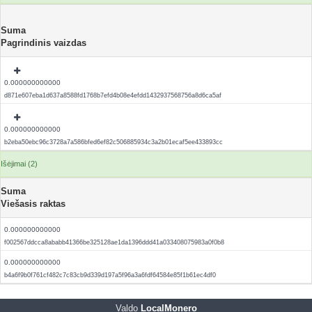
Suma
Pagrindinis vaizdas
0.000000000000
d871e607eba1d637a8588fd1768b7efd4b08e4efdd1432937568756a8d6ca5af
0.000000000000
b2eba50ebc96c3728a7a586bfed6ef82c506885934c3a2b01ecaf5ee433893cc
Išėjimai (2)
Suma
Viešasis raktas
0.000000000000
f002567ddcca8ababb41366be325128ae1da1396ddd41a033408075983a0f0b8
0.000000000000
b4a6f9b0f761cf482c7c83cb9d339d197a5f96a3a6fdf64584e85f1b61ec4df0
Valdo
LocalMonero