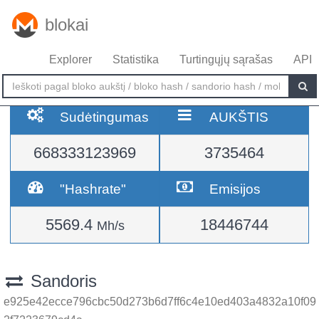
blokai
Explorer
Statistika
Turtingųjų sąrašas
API
Sudėtingumas
AUKŠTIS
668333123969
3735464
"Hashrate"
Emisijos
5569.4
18446744
Mh/s
Sandoris
e925e42ecce796cbc50d273b6d7ff6c4e10ed403a4832a10f09