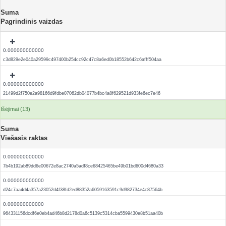
Suma
Pagrindinis vaizdas
0.000000000000
c3d829e2e040a29599c497400b254cc92c47c8a6ed0b18552b642c6afff504aa
0.000000000000
21499d2f750e2a98166d9fdbe07062db04077b4bc4a8f629521d933fe6ec7e46
Išėjimai (13)
Suma
Viešasis raktas
0.000000000000
7b4b192ab89dd6e00672e8ac2740a5adf8ce68425465be49b01bd600d4680a33
0.000000000000
d24c7aa4d4a357a23052d4f38fd2ed88352a6059163591c9d982734e4c87564b
0.000000000000
964331156dcdf6e0eb4ad46b8d2178d0a6c5139c5314cba5599430e8b51aa40b