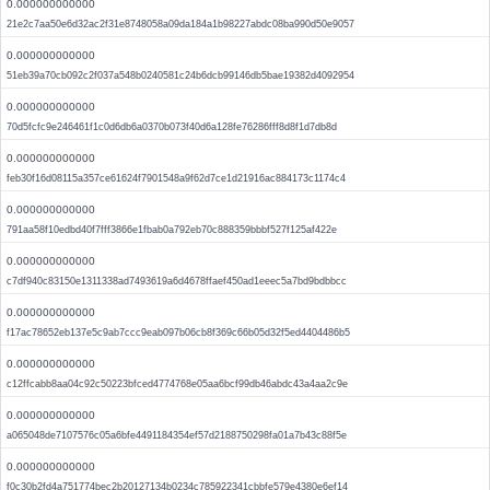
0.000000000000
21e2c7aa50e6d32ac2f31e8748058a09da184a1b98227abdc08ba990d50e9057
0.000000000000
51eb39a70cb092c2f037a548b0240581c24b6dcb99146db5bae19382d4092954
0.000000000000
70d5fcfc9e246461f1c0d6db6a0370b073f40d6a128fe76286fff8d8f1d7db8d
0.000000000000
feb30f16d08115a357ce61624f7901548a9f62d7ce1d21916ac884173c1174c4
0.000000000000
791aa58f10edbd40f7fff3866e1fbab0a792eb70c888359bbbf527f125af422e
0.000000000000
c7df940c83150e1311338ad7493619a6d4678ffaef450ad1eeec5a7bd9bdbbcc
0.000000000000
f17ac78652eb137e5c9ab7ccc9eab097b06cb8f369c66b05d32f5ed4404486b5
0.000000000000
c12ffcabb8aa04c92c50223bfced4774768e05aa6bcf99db46abdc43a4aa2c9e
0.000000000000
a065048de7107576c05a6bfe4491184354ef57d2188750298fa01a7b43c88f5e
0.000000000000
f0c30b2fd4a751774bec2b20127134b0234c785922341cbbfe579e4380e6ef14