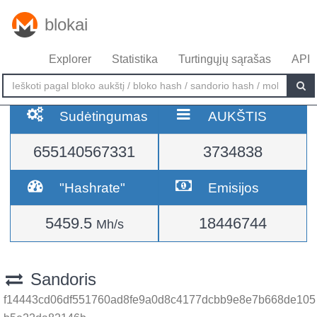
blokai
Explorer
Statistika
Turtingųjų sąrašas
API
Sudėtingumas
AUKŠTIS
655140567331
3734838
"Hashrate"
Emisijos
5459.5
18446744
Mh/s
Sandoris
f14443cd06df551760ad8fe9a0d8c4177dcbb9e8e7b668de105