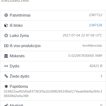
b5e22da82146b
Patvirtinimai
2387712
Iš bloko
1347126
Laiko žyma
2017-07-04 22:47:06 UTC
Iš viso produkcijos
konfidencialu
Mokestis
0.022957830000 XMR
Dydis
82621 B
Žiedo dydis
3
Papildoma
019822aaf92d0a837363f3a1b1898295199a5174aab6bb9a265c3
95608d2e9a398
Atrakinti
0