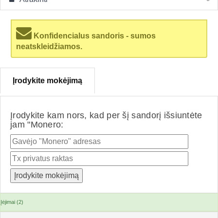
Konfidencialus sandoris - sumos
neatskleidžiamos.
Įrodykite mokėjimą
Įrodykite kam nors, kad per šį sandorį išsiuntėte
jam "Monero:
Įėjimai (2)