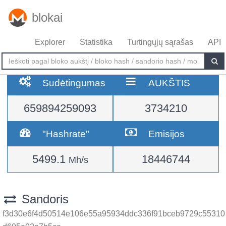
blokai
Explorer
Statistika
Turtingųjų sąrašas
API
Sudėtingumas
AUKŠTIS
659894259093
3734210
"Hashrate"
Emisijos
5499.1
18446744
Mh/s
Sandoris
f3d30e6f4d50514e106e55a95934ddc336f91bceb9729c55310