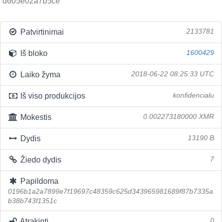
d605e02a7b5ce
Patvirtinimai
2133781
Iš bloko
1600429
Laiko žyma
2018-06-22 08:25:33 UTC
Iš viso produkcijos
konfidencialu
Mokestis
0.002273180000 XMR
Dydis
13190 B
Žiedo dydis
7
Papildoma
0196b1a2a7899e7f19697c48359c625d343965981689f87b7335a
b38b743f1351c
Atrakinti
0