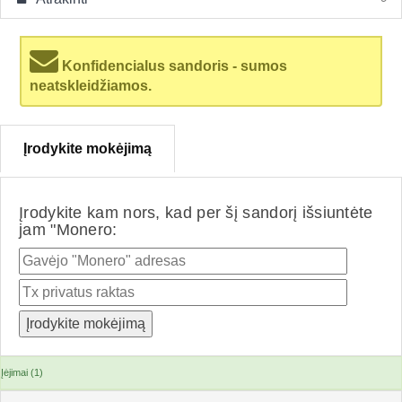
Konfidencialus sandoris - sumos
neatskleidžiamos.
Įrodykite mokėjimą
Įrodykite kam nors, kad per šį sandorį išsiuntėte
jam "Monero:
Įėjimai (1)