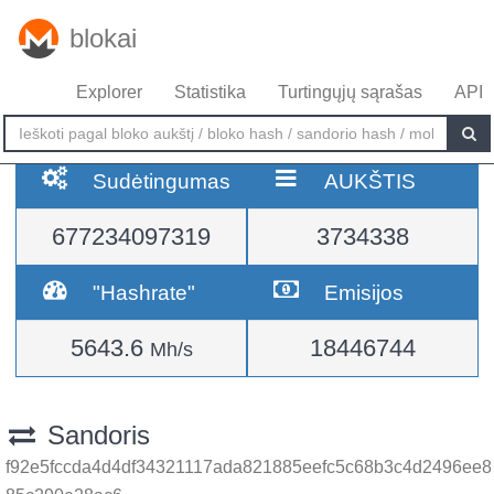
blokai
Explorer
Statistika
Turtingųjų sąrašas
API
Sudėtingumas
AUKŠTIS
677234097319
3734338
"Hashrate"
Emisijos
5643.6
18446744
Mh/s
Sandoris
f92e5fccda4d4df34321117ada821885eefc5c68b3c4d2496ee8