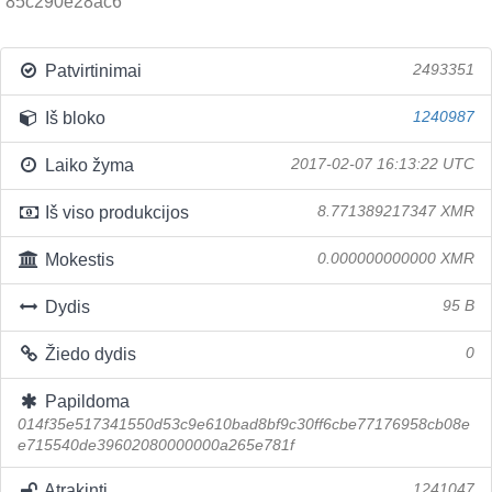
85c290e28ac6
Patvirtinimai
2493351
Iš bloko
1240987
Laiko žyma
2017-02-07 16:13:22 UTC
Iš viso produkcijos
8.771389217347 XMR
Mokestis
0.000000000000 XMR
Dydis
95 B
Žiedo dydis
0
Papildoma
014f35e517341550d53c9e610bad8bf9c30ff6cbe77176958cb08e
e715540de39602080000000a265e781f
Atrakinti
1241047