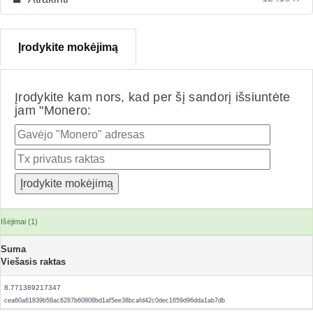
Įrodykite mokėjimą
Įrodykite kam nors, kad per šį sandorį išsiuntėte
jam "Monero:
Išėjimai (1)
Suma
Viešasis raktas
8.771389217347
cea60a61839b58ac6287b60808bd1af5ee38bcafd42c0dec1659d96dda1ab7db