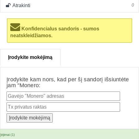
Atrakinti
0
Konfidencialus sandoris - sumos
neatskleidžiamos.
Įrodykite mokėjimą
Įrodykite kam nors, kad per šį sandorį išsiuntėte
jam "Monero:
Įėjimai (1)