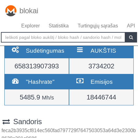
blokai
Explorer
Statistika
Turtingųjų sąrašas
API
Sudėtingumas
AUKŠTIS
658313907393
3734202
"Hashrate"
Emisijos
5485.9
18446744
Mh/s
Sandoris
feca2b3935cf814ec560fad797729f7647503053a64d3e2300b