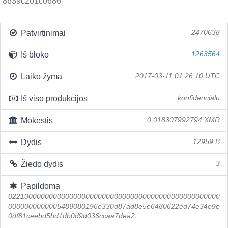
8639c201c0686
Patvirtinimai
2470638
Iš bloko
1263564
Laiko žyma
2017-03-11 01:26:10 UTC
Iš viso produkcijos
konfidencialu
Mokestis
0.018307992794 XMR
Dydis
12959 B
Žiedo dydis
3
Papildoma
0221000000000000000000000000000000000000000000000000
0000000000005489080196e330d87ad8e5e6480622ed74e34e9e
0df81ceebd5bd1db0d9d036ccaa7dea2