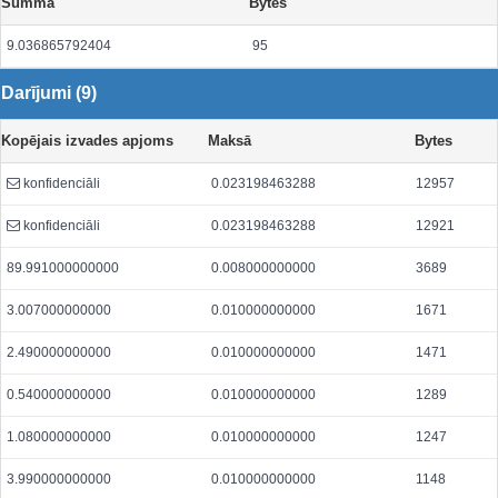
Summa
Bytes
9.036865792404
95
Darījumi (9)
Kopējais izvades apjoms
Maksā
Bytes
konfidenciāli
0.023198463288
12957
konfidenciāli
0.023198463288
12921
89.991000000000
0.008000000000
3689
3.007000000000
0.010000000000
1671
2.490000000000
0.010000000000
1471
0.540000000000
0.010000000000
1289
1.080000000000
0.010000000000
1247
3.990000000000
0.010000000000
1148