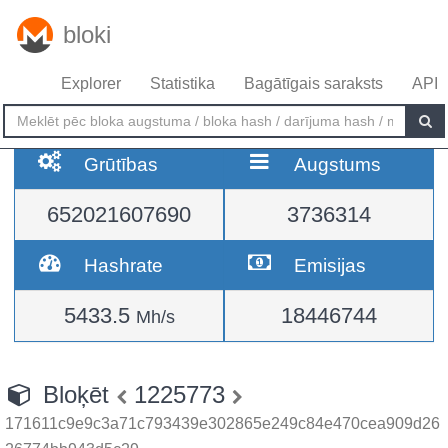
bloki
Explorer
Statistika
Bagātīgais saraksts
API
Grūtības
Augstums
652021607690
3736314
Hashrate
Emisijas
5433.5
18446744
Mh/s
Bloķēt
1225773
171611c9e9c3a71c793439e302865e249c84e470cea909d26