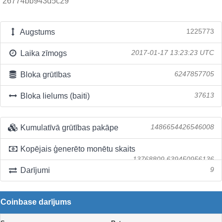
26774bb943d5c29
Augstums
1225773
Laika zīmogs
2017-01-17 13:23:23 UTC
Bloka grūtības
6247857705
Bloka lielums (baiti)
37613
Kumulatīvā grūtības pakāpe
1486654426546008
Kopējais ģenerēto monētu skaits
13768809.639450956136
Darījumi
9
Coinbase darījums