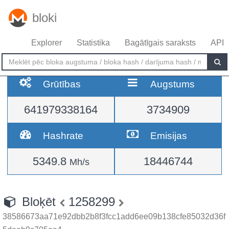
bloki
Explorer
Statistika
Bagātīgais saraksts
API
Grūtības
Augstums
641979338164
3734909
Hashrate
Emisijas
5349.8
18446744
Mh/s
Bloķēt
1258299
38586673aa71e92dbb2b8f3fcc1add6ee09b138cfe85032d36f