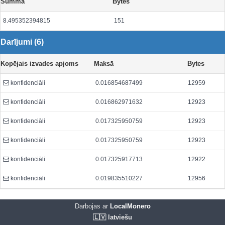
Summa
Bytes
8.495352394815
151
Darījumi (6)
Kopējais izvades apjoms
Maksā
Bytes
konfidenciāli
0.016854687499
12959
konfidenciāli
0.016862971632
12923
konfidenciāli
0.017325950759
12923
konfidenciāli
0.017325950759
12923
konfidenciāli
0.017325917713
12922
konfidenciāli
0.019835510227
12956
Darbojas ar
LocalMonero
🇱🇻 latviešu