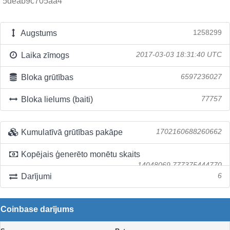
5deab9c705aa4
Augstums
1258299
Laika zīmogs
2017-03-03 18:31:40 UTC
Bloka grūtības
6597236027
Bloka lielums (baiti)
77757
Kumulatīvā grūtības pakāpe
1702160688260662
Kopējais ģenerēto monētu skaits
14048069.777375444770
Darījumi
6
Coinbase darījums