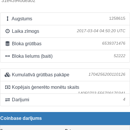
31e43940dea02
Augstums
1258615
Laika zīmogs
2017-03-04 04:50:20 UTC
Bloka grūtības
6539371476
Bloka lielums (baiti)
52222
Kumulatīvā grūtības pakāpe
1704256200110126
Kopējais ģenerēto monētu skaits
14050703.556709170341
Darījumi
4
Coinbase darījums