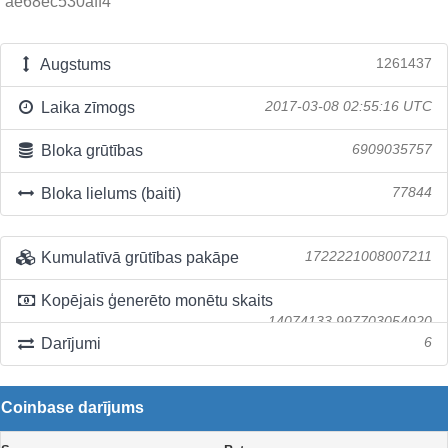
ae68ec530aff4
Augstums
1261437
Laika zīmogs
2017-03-08 02:55:16 UTC
Bloka grūtības
6909035757
Bloka lielums (baiti)
77844
Kumulatīvā grūtības pakāpe
1722221008007211
Kopējais ģenerēto monētu skaits
14074133.997703054920
Darījumi
6
Coinbase darījums