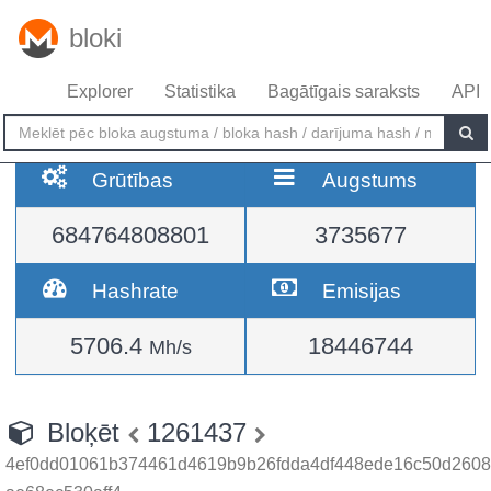
bloki
Explorer
Statistika
Bagātīgais saraksts
API
Grūtības
Augstums
684764808801
3735677
Hashrate
Emisijas
5706.4
18446744
Mh/s
Bloķēt
1261437
4ef0dd01061b374461d4619b9b26fdda4df448ede16c50d2608