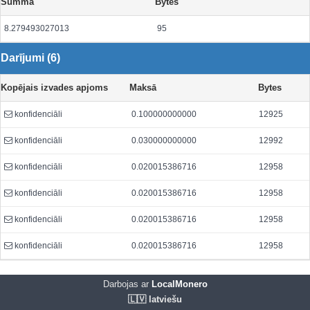
Summa
Bytes
8.279493027013
95
Darījumi (6)
Kopējais izvades apjoms
Maksā
Bytes
konfidenciāli
0.100000000000
12925
konfidenciāli
0.030000000000
12992
konfidenciāli
0.020015386716
12958
konfidenciāli
0.020015386716
12958
konfidenciāli
0.020015386716
12958
konfidenciāli
0.020015386716
12958
Darbojas ar
LocalMonero
🇱🇻 latviešu