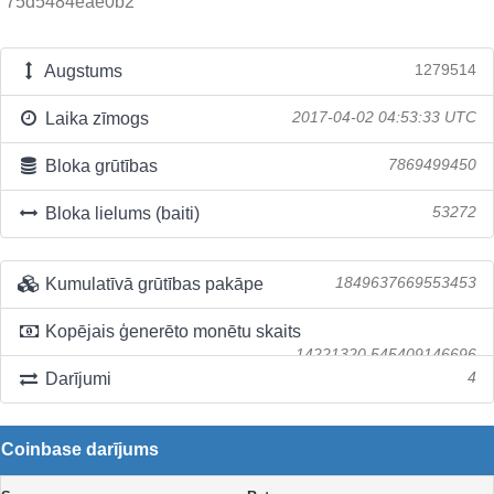
75d5484eae0b2
Augstums
1279514
Laika zīmogs
2017-04-02 04:53:33 UTC
Bloka grūtības
7869499450
Bloka lielums (baiti)
53272
Kumulatīvā grūtības pakāpe
1849637669553453
Kopējais ģenerēto monētu skaits
14221320.545409146696
Darījumi
4
Coinbase darījums