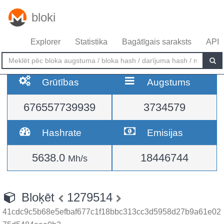
bloki
Explorer
Statistika
Bagātīgais saraksts
API
Grūtības
Augstums
676557739939
3734579
Hashrate
Emisijas
5638.0
18446744
Mh/s
Bloķēt
1279514
41cdc9c5b68e5efbaf677c1f18bbc313cc3d5958d27b9a61e02