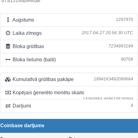
87a1319ad946ae
Augstums
1297970
Laika zīmogs
2017-04-27 20:56:30 UTC
Bloka grūtības
7234993194
Bloka lielums (baiti)
90759
Kumulatīvā grūtības pakāpe
1994163492090664
Kopējais ģenerēto monētu skaits
14366884.468610526994
Darījumi
4
Coinbase darījums