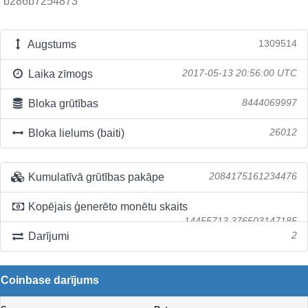
b286b7254873
Augstums
1309514
Laika zīmogs
2017-05-13 20:56:00 UTC
Bloka grūtības
8444069997
Bloka lielums (baiti)
26012
Kumulatīvā grūtības pakāpe
2084175161234476
Kopējais ģenerēto monētu skaits
14455713.376503147185
Darījumi
2
Coinbase darījums